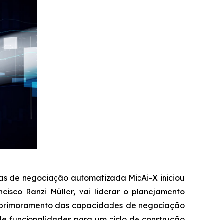
s de negociação automatizada MicAi-X iniciou
isco Ranzi Müller, vai liderar o planejamento
 aprimoramento das capacidades de negociação
e funcionalidades para um ciclo de construção