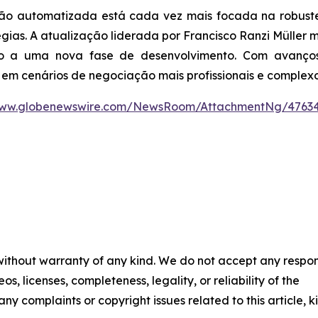
ão automatizada está cada vez mais focada na robustez
gias. A atualização liderada por Francisco Ranzi Müller 
io a uma nova fase de desenvolvimento. Com avanços
 em cenários de negociação mais profissionais e complexo
www.globenewswire.com/NewsRoom/AttachmentNg/47634
 without warranty of any kind. We do not accept any respons
os, licenses, completeness, legality, or reliability of the
any complaints or copyright issues related to this article, k