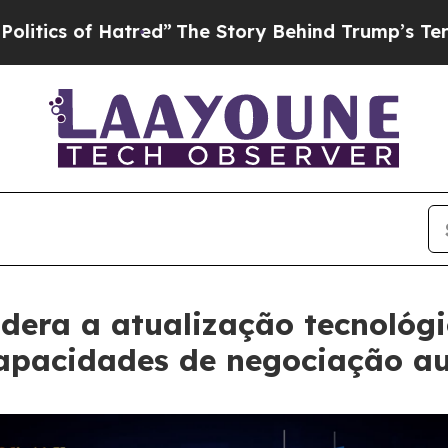
 of Hatred”
The Story Behind Trump’s Terrible Ap
idera a atualização tecnológ
capacidades de negociação a