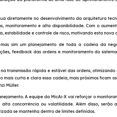
atua diretamente no desenvolvimento da arquitetura te
ens, monitoramento e alta disponibilidade. Com o aum
 estabilidade e controle de risco, motivando esta nova 
mas sim um planejamento de toda a cadeia da negoc
ações, feedback das ordens e monitoramento do sistem
 na transmissão rápida e estável das ordens, otimizan
o mais curta e clara essa cadeia, mais próximos ficam os 
zi Müller.
lanejamento. A equipe da MicAi-X vai reforçar o monitora
b alta concorrência ou volatilidade. Além disso, serã
izada se mantenha dentro de limites definidos.