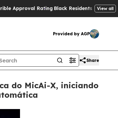
proval Rating
Black Residents Warned of Abusive
View all
Provided by AGP
Share
ica do MicAi-X, iniciando
utomática