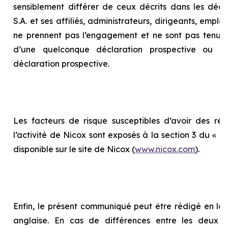
sensiblement différer de ceux décrits dans les décla
S.A. et ses affiliés, administrateurs, dirigeants, empl
ne prennent pas l’engagement et ne sont pas tenus 
d’une quelconque déclaration prospective ou d
déclaration prospective.
Les facteurs de risque susceptibles d’avoir des répe
l’activité de Nicox sont exposés à la section 3 du «
Ra
disponible sur le site de Nicox (
www.nicox.com
).
Enfin, le présent communiqué peut être rédigé en la
anglaise. En cas de différences entre les deux te