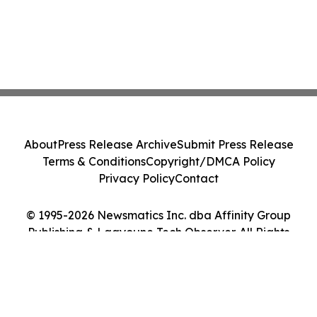
About
Press Release Archive
Submit Press Release
Terms & Conditions
Copyright/DMCA Policy
Privacy Policy
Contact
© 1995-2026 Newsmatics Inc. dba Affinity Group
Publishing & Laayoune Tech Observer. All Rights
Reserved.
Cookie Settings / Your Privacy Choices