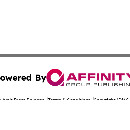
owered By
ubmit Press Release
Terms & Conditions
Copyright/DMCA
Inc. dba Affinity Group Publishing & Laayoune Tech Observ
Cookie Settings / Your Privacy Choices