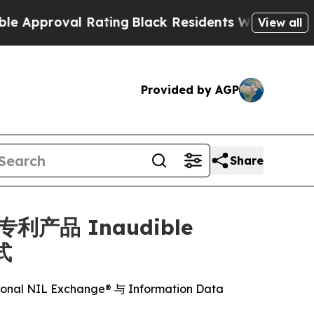
al Rating
Black Residents Warned of Abusive Cop
View all
Provided by AGP
Share
过专利产品 Inaudible
式
al NIL Exchange® 与 Information Data