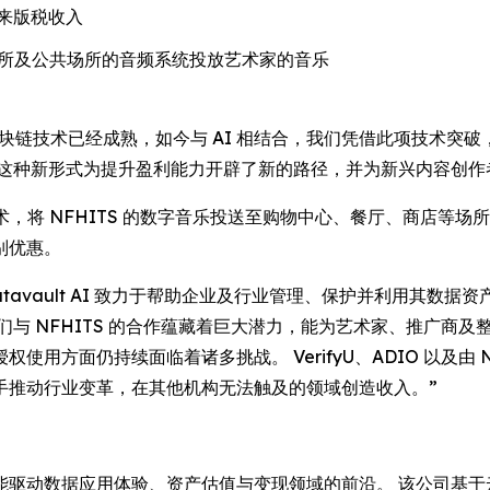
来版税收入
各类娱乐场所及公共场所的音频系统投放艺术家的音乐
表示：“区块链技术已经成熟，如今与 AI 相结合，我们凭借此项技
 这种新形式为提升盈利能力开辟了新的路径，并为新兴内容创作
IO 音频技术，将 NFHITS 的数字音乐投送至购物中心、餐厅、
别优惠。
ey 表示：“Datavault AI 致力于帮助企业及行业管理、保护并
们与 NFHITS 的合作蕴藏着巨大潜力，能为艺术家、推广商
方面仍持续面临着诸多挑战。 VerifyU、ADIO 以及由 NY
携手推动行业变革，在其他机构无法触及的领域创造收入。”
 始终居于人工智能驱动数据应用体验、资产估值与变现领域的前沿。 该