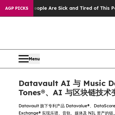
: “People Are Sick and Tired of This Politics of 
AGP PICKS
Menu
Datavault AI 与 Musi
Tones®、AI 与区块链
Datavault 旗下专利产品 Datavalue®、DataScore® 及
Exchange® 实现乐谱、音轨、媒体及 NIL 资产的