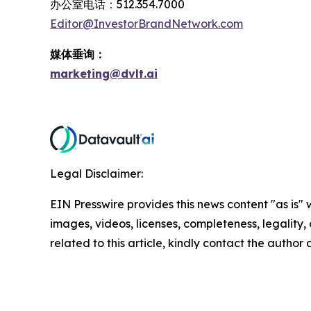
办公室电话：512.354.7000
Editor@InvestorBrandNetwork.com
媒体垂询：
marketing@dvlt.ai
Legal Disclaimer:
EIN Presswire provides this news content "as is" 
images, videos, licenses, completeness, legality, o
related to this article, kindly contact the author