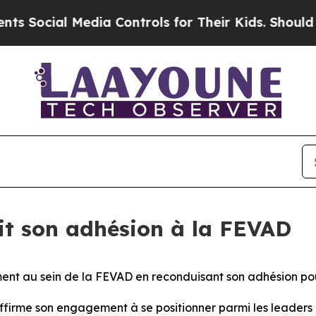
 Social Media Controls for Their Kids. Should the
t son adhésion à la FEVAD
t au sein de la FEVAD en reconduisant son adhésion po
ffirme son engagement à se positionner parmi les leaders