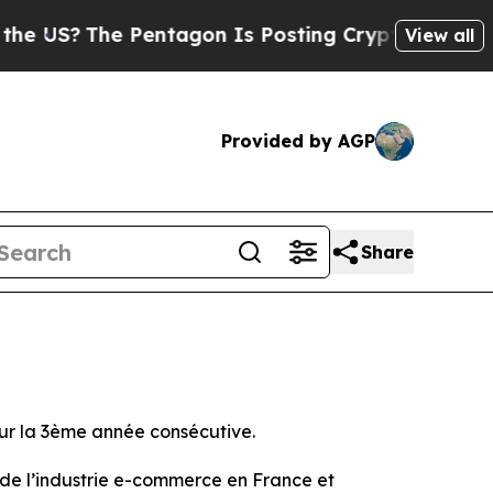
 US?
The Pentagon Is Posting Cryptic Biblical M
View all
Provided by AGP
Share
ur la 3ème année consécutive.
 de l’industrie e-commerce en France et