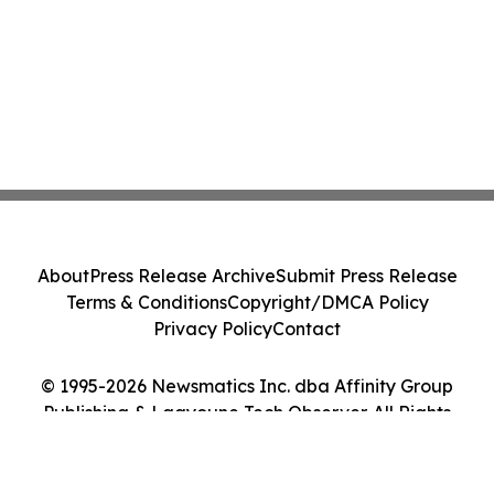
About
Press Release Archive
Submit Press Release
Terms & Conditions
Copyright/DMCA Policy
Privacy Policy
Contact
© 1995-2026 Newsmatics Inc. dba Affinity Group
Publishing & Laayoune Tech Observer. All Rights
Reserved.
Cookie Settings / Your Privacy Choices