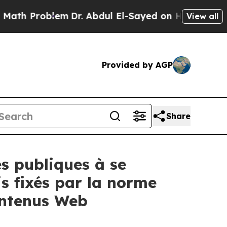
Problem
Dr. Abdul El-Sayed on Historic Michigan W
View all
Provided by AGP
Share
és publiques à se
is fixés par la norme
contenus Web