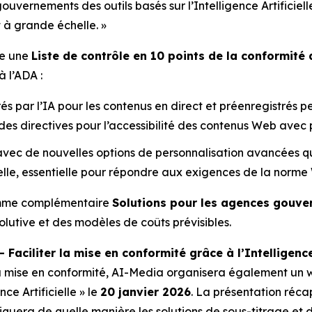
ouvernements des outils basés sur l’Intelligence Artificiel
 à grande échelle. »
ie une
Liste de contrôle en 10 points de la conformité 
à l’ADA :
érés par l’IA pour les contenus en direct et préenregistré
des directives pour l’accessibilité des contenus Web avec p
avec de nouvelles options de personnalisation avancées qu
lle, essentielle pour répondre aux exigences de la norme
amme complémentaire
Solutions pour les agences gouv
olutive et des modèles de coûts prévisibles.
Faciliter la mise en conformité grâce à l’Intelligence 
a mise en conformité, AI-Media organisera également un 
ce Artificielle »
le
20 janvier 2026
. La présentation réca
liquera de quelle manière les solutions de sous-titrage et 