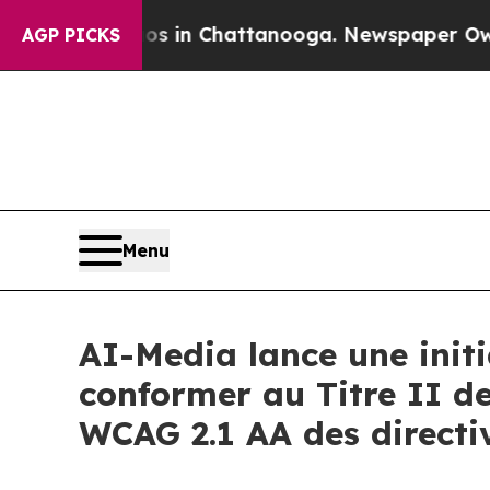
se
Chaos in Chattanooga. Newspaper Owner Calls
AGP PICKS
Menu
AI-Media lance une initi
conformer au Titre II de
WCAG 2.1 AA des directiv