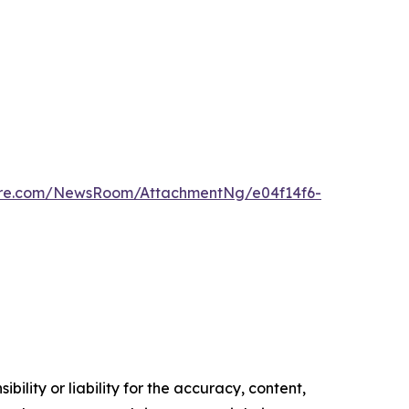
ire.com/NewsRoom/AttachmentNg/e04f14f6-
ility or liability for the accuracy, content,