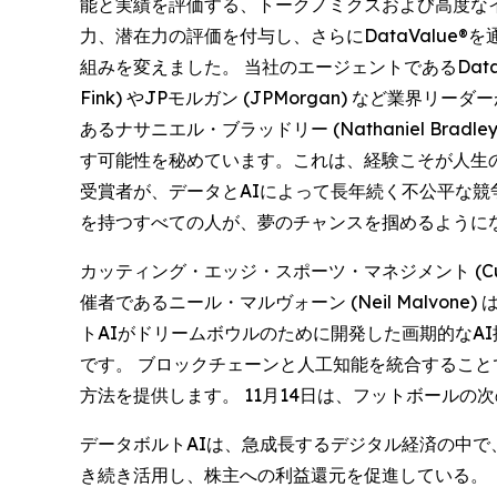
能と実績を評価する、トークノミクスおよび高度なイン
力、潜在力の評価を付与し、さらにDataValu
組みを変えました。 当社のエージェントであるDataValue
Fink) やJPモルガン (JPMorgan) な
あるナサニエル・ブラッドリー (Nathaniel B
す可能性を秘めています。これは、経験こそが人生の
受賞者が、データとAIによって長年続く不公平な
を持つすべての人が、夢のチャンスを掴めるように
カッティング・エッジ・スポーツ・マネジメント (Cutting 
催者であるニール・マルヴォーン (Neil Malv
トAIがドリームボウルのために開発した画期的なA
です。 ブロックチェーンと人工知能を統合するこ
方法を提供します。 11月14日は、フットボール
データボルトAIは、急成長するデジタル経済の中
き続き活用し、株主への利益還元を促進している。