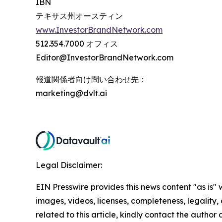
IBN
テキサス州オースティン
www.InvestorBrandNetwork.com
512.354.7000 オフィス
Editor@InvestorBrandNetwork.com
報道関係者向け問い合わせ先：
marketing@dvlt.ai
Legal Disclaimer:
EIN Presswire provides this news content "as is" 
images, videos, licenses, completeness, legality, o
related to this article, kindly contact the author