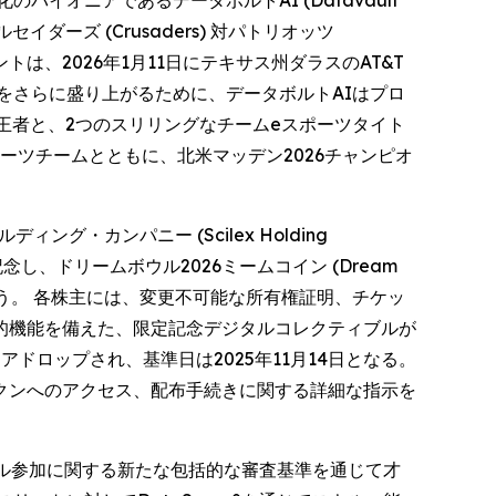
ークン化のパイオニアであるデータボルトAI (Datavault
クルセイダーズ (Crusaders) 対パトリオッツ
トは、2026年1月11日にテキサス州ダラスのAT&T
をさらに盛り上がるために、データボルトAIはプロ
 の世界王者と、2つのスリリングなチームeスポーツタイト
ーツチームとともに、北米マッデン2026チャンピオ
・カンパニー (Scilex Holding
し、ドリームボウル2026ミームコイン (Dream
配布を行う。 各株主には、変更不可能な所有権証明、チケッ
的機能を備えた、限定記念デジタルコレクティブルが
エアドロップされ、基準日は2025年11月14日となる。
クンへのアクセス、配布手続きに関する詳細な指示を
ル参加に関する新たな包括的な審査基準を通じて才