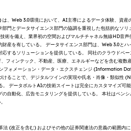
AQ: DVLT) は、Web 3.0環境において、AI主導によるデー
部門とデータサイエンス部門の協調を重視した包括的なソリュ
an®の特許技術を備え、業界初の空間およびマルチチャネル無線H
財産を有している。 データサイエンス部門は、Web 3.0と
対応するソリューションを提供している。 同社のクラウドベー
育、フィンテック、不動産、医療、エネルギーなどを含む複数産
ション・データ・エクスチェンジ (Information Data E
で、デジタルツインの実現や氏名・肖像・類似性 (Name, Imag
。 データボルトAIの技術スイートは完全にカスタマイズ可能であ
グの自動化、広告モニタリングを提供している。 本社はペンシ
い。
改革法 (改正を含む) およびその他の証券関連法の意義の範囲