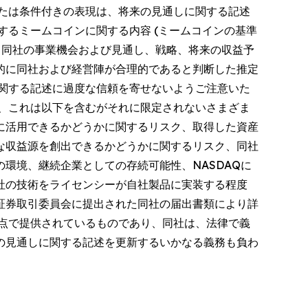
たは条件付きの表現は、将来の見通しに関する記述
するミームコインに関する内容 (ミームコインの基準
、同社の事業機会および見通し、戦略、将来の収益予
的に同社および経営陣が合理的であると判断した推定
関する記述に過度な信頼を寄せないようご注意いた
、これは以下を含むがそれに限定されないさまざま
に活用できるかどうかに関するリスク、取得した資産
な収益源を創出できるかどうかに関するリスク、同社
環境、継続企業としての存続可能性、NASDAQに
社の技術をライセンシーが自社製品に実装する程度
国証券取引委員会に提出された同社の届出書類により詳
点で提供されているものであり、同社は、法律で義
の見通しに関する記述を更新するいかなる義務も負わ