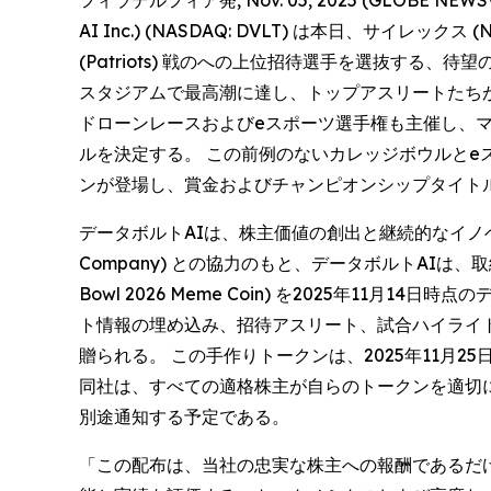
フィラデルフィア発, Nov. 05, 2025 (GLOBE 
AI Inc.) (NASDAQ: DVLT) は本日、サイレッ
(Patriots) 戦のへの上位招待選手を選抜する、
スタジアムで最高潮に達し、トップアスリートたちが
ドローンレースおよびeスポーツ選手権も主催し、マッデン・
ルを決定する。 この前例のないカレッジボウルとe
ンが登場し、賞金およびチャンピオンシップタイト
データボルトAIは、株主価値の創出と継続的なイノベー
Company) との協力のもと、データボルトAIは、
Bowl 2026 Meme Coin) を2025年1
ト情報の埋め込み、招待アスリート、試合ハイライ
贈られる。 この手作りトークンは、2025年11月25
同社は、すべての適格株主が自らのトークンを適切
別途通知する予定である。
「この配布は、当社の忠実な株主への報酬であるだ