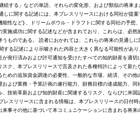
「継続する」などの単語、それらの変化形、および類似の将来ま
通しに関する記述には、本プレスリリースにおける同社が提案
機能性など) 、ドリームボウル・ドラフトに関する同社の予想
の実施成功に関する記述などが含まれており、これらは、必然
伴うものである。 読者におかれては、これらの将来の見通しに
に関する記述により示唆された内容と大きく異なる可能性があり
社が発行済みおよび許可通知を受けたすべての知的財産を適切
リスク、本プレスリリースで言及された各種特許によって新た
ための追加資金調達の必要性、一般的な市場、経済、その他の
理および業務・予算計画の遂行能力、財務目標の達成能力、同
ール、技術革新および知的財産に関連するリスク、ならびに米
本プレスリリースに含まれる情報は、本プレスリリースの日付時
出来事その他に基づいて本コミュニケーションに含まれる将来