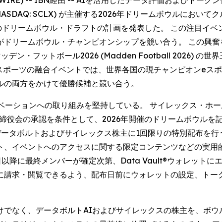
NEWSWIRE) -- IBN経由 -- AIを活用したデータ評価およびト
クス (NASDAQ: SCLX) が主催する2026年ドリームボウルにおいて
待望のドリームボウル・ドラフトの計画を発表した。 この注目イベン
ドリームボウル・チャンピオンシップを競い合う。 この興奮
フットボール2026 (Madden Football 2026)
スポーツの融合イベントでは、世界各国の現チャンピオンeスポ
ルの両方をかけて優勝候補と競い合う。
ションへの取り組みを堅持している。 サイレックス・ホールディング
取締役会の承認を条件として、2026年開催のドリームボウルを記念
1月14日時点のデータボルトおよびサイレックス株主に1回限りの特別
ト、イベントへのアクセスに関する限定コンテンツなどの実用
日以降に最終メンバーが確定次第、Data Vault®ウォレットに
に請求・閲覧できるよう、配布日前にウォレットの設定、トー
けでなく、データボルトAIおよびサイレックスの株主を、ボウ