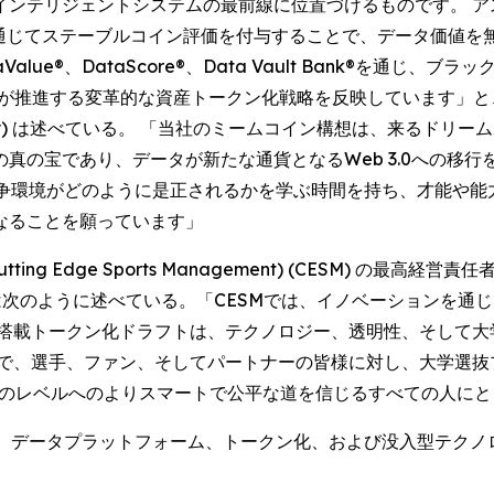
テリジェントシステムの最前線に位置づけるものです。 アスリ
e®を通じてステーブルコイン評価を付与することで、データ価値
®、DataScore®、Data Vault Bank®を通じ、ブラックロ
ど業界リーダーが推進する変革的な資産トークン化戦略を反映していま
radley) は述べている。 「当社のミームコイン構想は、来る
真の宝であり、データが新たな通貨となるWeb 3.0への移行
競争環境がどのように是正されるかを学ぶ時間を持ち、才能や能
なることを願っています」
Edge Sports Management) (CESM) の最高経営責任者
one) は次のように述べている。「CESMでは、イノベーション
I搭載トークン化ドラフトは、テクノロジー、透明性、そして
とで、選手、ファン、そしてパートナーの皆様に対し、大学選抜
の次のレベルへのよりスマートで公平な道を信じるすべての人に
で、データプラットフォーム、トークン化、および没入型テクノ