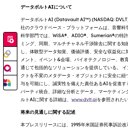
データボルトAIについて
データボルトAI (Datavault AI™) (NASD
社のクラウドベース・プラットフォームは、音響科学
科学部門では、WiSA®、ADIO®、Sumeri
ミング、同期、マルチチャネル干渉除去に関する知的
し、体験型データ知覚、価値評価、安全な収益化に
メント、イベント&会場、バイオテクノロジー、教
通じて包括的なソリューションを提供している。 インフォメー
クトを不変のメタデータ・オブジェクトに安全に紐づけること
与を可能にし、誠実性を備えた責任あるAIを促進する
パーティ統合、詳細な分析とデータ、マーケティン
ルトAIに関する詳細は、
www.dvlt.ai
を参照された
将来の見通しに関する記述
本プレスリリースには、1995年米国証券民事訴訟