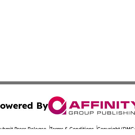
owered By
ubmit Press Release
Terms & Conditions
Copyright/DMCA