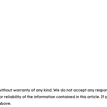
without warranty of any kind. We do not accept any responsib
r reliability of the information contained in this article. I
 above.