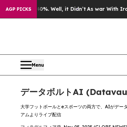
40%. Well, it Didn’t
As war With Iran Drove oil
AGP PICKS
Menu
データボルトAI (Datavaul
大学フットボールとeスポーツの両方で、AIがデータ
アムよりライブ配信