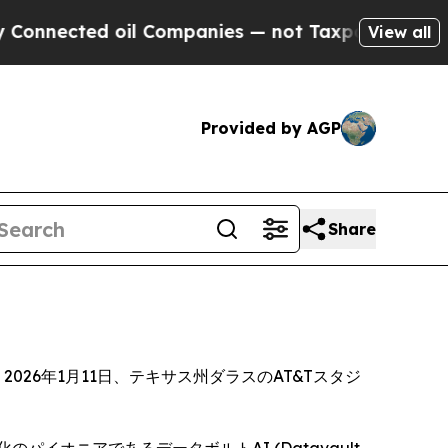
d oil Companies — not Taxpayers — the Chance to
View all
Provided by AGP
Share
26年1月11日、テキサス州ダラスのAT&Tスタジ