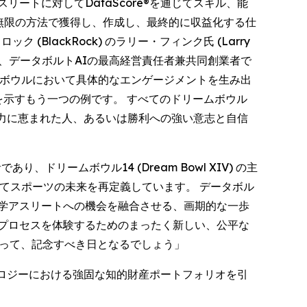
ートに対してDataScore®を通じてスキル、能
を無限の方法で獲得し、作成し、最終的に収益化する仕
ック (BlackRock) のラリー・フィンク氏 (Larry
す」と、データボルトAIの最高経営責任者兼共同創業者で
ドリームボウルにおいて具体的なエンゲージメントを生み出
を示すもう一つの例です。 すべてのドリームボウル
力に恵まれた人、あるいは勝利への強い意志と自信
であり、ドリームボウル14 (Dream Bowl XIV) の主
を通じてスポーツの未来を再定義しています。 データボル
大学アスリートへの機会を融合させる、画期的な一歩
プロセスを体験するためのまったく新しい、公平な
とって、記念すべき日となるでしょう」
ロジーにおける強固な知的財産ポートフォリオを引