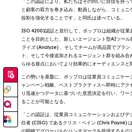
「この認証により、私たちはその問いに自信を持って
と顧客の双方を巻き込み、動員しながら、コミュニ
役割を強化することです」と同氏は述べている。
ISO 42001認証と並行して、ポップロは組織
ことを目的とした、新しいエージェント型AIツール
ライズ (Analyze)
、そしてチームが高品質でブラン
ト、そして今後追加されるエージェント群を組み合
らゆる接点においてより効果的にオーディエンスと
この勢いを基盤に、ポップロは従業員コミュニケー
ャンペーン戦略、ベストプラクティスへ即時にアクセ
り迅速かつデータに基づいた意思決定を行い、ワー
ることが可能となる。
「この認証は、従業員コミュニケーションおよびデ
任者 (CISO) であるクリス・ペイン (Chris
の明確でグローバルなベンチマークを提供するもの