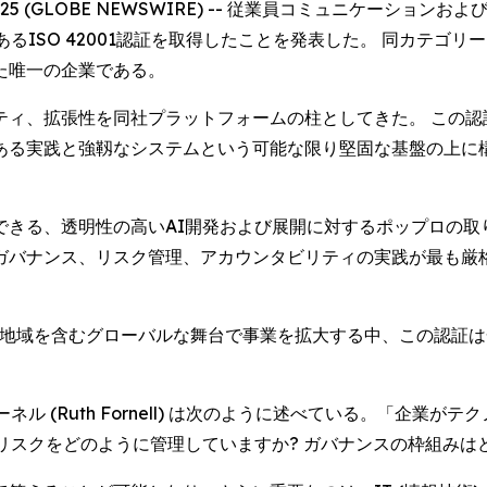
 2025 (GLOBE NEWSWIRE) -- 従業員コミュニケー
ISO 42001認証を取得したことを発表した。 同カテゴリー
た唯一の企業である。
ィ、拡張性を同社プラットフォームの柱としてきた。 この認
ある実践と強靱なシステムという可能な限り堅固な基盤の上に
きる、透明性の高いAI開発および展開に対するポップロの取
ガバナンス、リスク管理、アカウンタビリティの実践が最も厳
る地域を含むグローバルな舞台で事業を拡大する中、この認証は
ル (Ruth Fornell) は次のように述べている。「企業
リスクをどのように管理していますか? ガバナンスの枠組みはど