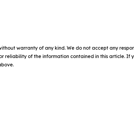
without warranty of any kind. We do not accept any responsib
r reliability of the information contained in this article. I
 above.