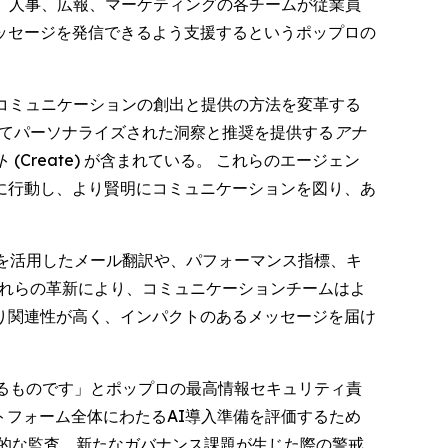
)、人事、広報、マーケティングの各チームが従業員
ッセージを発信できるよう支援するというポップロの
るコミュニケーションの創出と提供の方法を変革する
めてパーソナライズされた洞察と推奨を提供する
アナ
(Create)
が含まれている。 これらのエージェン
に行動し、より賢明にコミュニケーションを図り、あ
を活用したメール翻訳や、パフォーマンス指標、キ
これらの革新により、コミュニケーションチームはよ
り関連性が高く、インパクトのあるメッセージを届け
るものです」とポップロの最高情報セキュリティ責
プラットフォーム全体にわたるAI導入準備を評価するため
的な監査、新たなガバナンス課題が生じた際の警戒