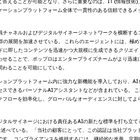
答えることが可能となり、さらに重要なのは、IT (情報技術
ケーションプラットフォーム全体で一貫性のある信頼できるメ
が従業員チャネルおよびデジタルサイネージネットワークを横断す
群の展開を加速させている。 これらのエージェントには、極
ドに即したコンテンツを迅速かつ大規模に生成できる
クリエイト 
わせることで、ポップロはエンタープライズチームがより迅速
関わることを可能にしている。
ションプラットフォーム内に強力な新機能を導入しており、AI
スできるパーソナルAIアシスタントなどが含まれている。 
クフローを効率化し、グローバルなオーディエンスに対してよ
ジタルサイネージにおける責任あるAIの新たな標準を打ち立て
 Payne) は述べている。 「当社の顧客にとって、この認証は当社
です。 コンプライアンスを維持するには、継続的な改善、定期